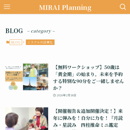
MIRAI Planning
BLOG
– category –
BLOG
ミラクルの日常化
【無料ワークショップ】50歳は
「黄金期」の始まり。未来を予約
する特別な90分をご一緒しません
か？
2026年2月18日
【開催報告＆追加開催決定！】来
年に弾みを！自分に力を！『月読
み・星読み 四柱推命ミニ鑑定