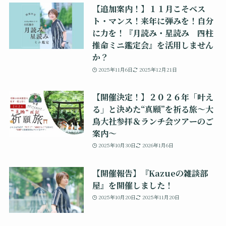
【追加案内！】１１月こそベス
ト・マンス！来年に弾みを！自分
に力を！『月読み・星読み 四柱
推命ミニ鑑定会』を活用しません
か？
2025年11月6日
2025年12月21日
【開催決定！】２０２６年「叶え
る」と決めた“真願”を祈る旅～大
鳥大社参拝＆ランチ会ツアーのご
案内～
2025年10月30日
2026年1月6日
【開催報告】『Kazueの雑談部
屋』を開催しました！
2025年10月20日
2025年11月20日